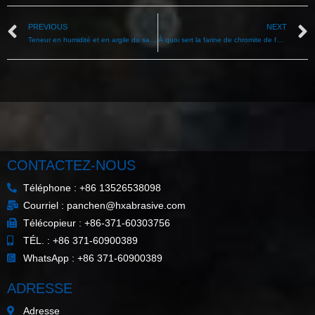
PREVIOUS
NEXT
Teneur en humidité et en argile du sable ferrochromique
À quoi sert la farine de chromite de fer 200 mesh-2500 mesh ?
CONTACTEZ-NOUS
Téléphone : +86 13526538098
Courriel : panchen@hxabrasive.com
Télécopieur : +86-371-60303756
TÉL. : +86 371-60900389
WhatsApp : +86 371-60900389
ADRESSE
Adresse